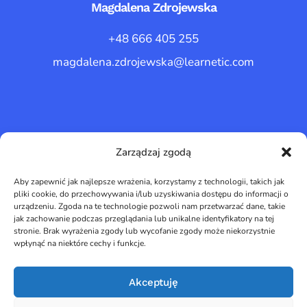
Magdalena Zdrojewska
+48 666 405 255
magdalena.zdrojewska@learnetic.com
Zarządzaj zgodą
Aby zapewnić jak najlepsze wrażenia, korzystamy z technologii, takich jak
pliki cookie, do przechowywania i/lub uzyskiwania dostępu do informacji o
Learnetic SA
urządzeniu. Zgoda na te technologie pozwoli nam przetwarzać dane, takie
jak zachowanie podczas przeglądania lub unikalne identyfikatory na tej
stronie. Brak wyrażenia zgody lub wycofanie zgody może niekorzystnie
wpłynąć na niektóre cechy i funkcje.
Akceptuję