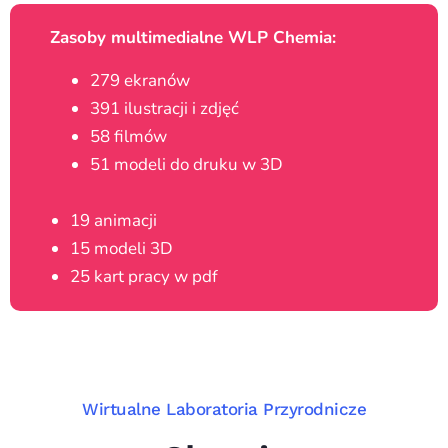
Zasoby multimedialne WLP Chemia:
279 ekranów
391 ilustracji i zdjęć
58 filmów
51 modeli do druku w 3D
19 animacji
15 modeli 3D
25 kart pracy w pdf
Wirtualne Laboratoria Przyrodnicze