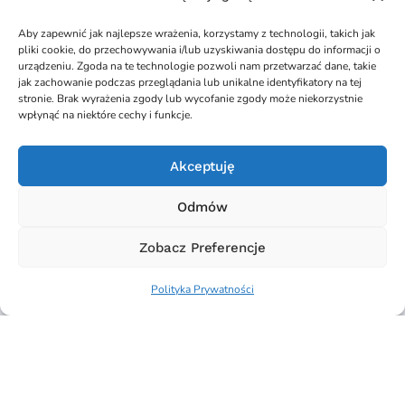
Aby zapewnić jak najlepsze wrażenia, korzystamy z technologii, takich jak
pliki cookie, do przechowywania i/lub uzyskiwania dostępu do informacji o
urządzeniu. Zgoda na te technologie pozwoli nam przetwarzać dane, takie
Learnetic SA
jak zachowanie podczas przeglądania lub unikalne identyfikatory na tej
stronie. Brak wyrażenia zgody lub wycofanie zgody może niekorzystnie
wpłynąć na niektóre cechy i funkcje.
Akceptuję
Odmów
ul. Azymutalna 9, 80-298 Gdańsk
NIP 5842705459
Zobacz Preferencje
Polityka Prywatności
Kontakt
info@learnetic.com
+48 666 405 255