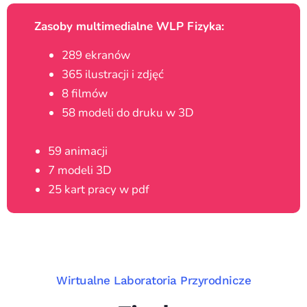
Zasoby multimedialne WLP Fizyka:
289 ekranów
365 ilustracji i zdjęć
8 filmów
58 modeli do druku w 3D
59 animacji
7 modeli 3D
25 kart pracy w pdf
Wirtualne Laboratoria Przyrodnicze