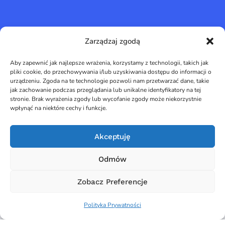
Zarządzaj zgodą
Aby zapewnić jak najlepsze wrażenia, korzystamy z technologii, takich jak
pliki cookie, do przechowywania i/lub uzyskiwania dostępu do informacji o
urządzeniu. Zgoda na te technologie pozwoli nam przetwarzać dane, takie
Learnetic SA
jak zachowanie podczas przeglądania lub unikalne identyfikatory na tej
stronie. Brak wyrażenia zgody lub wycofanie zgody może niekorzystnie
wpłynąć na niektóre cechy i funkcje.
Akceptuję
Odmów
ul. Azymutalna 9, 80-298 Gdańsk
NIP 5842705459
Zobacz Preferencje
Polityka Prywatności
Kontakt